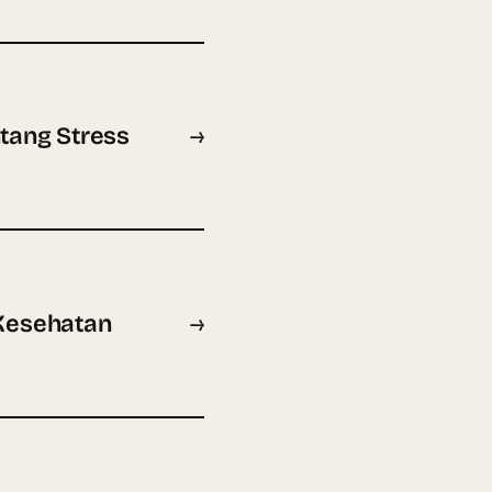
tang Stress
→
 Kesehatan
→