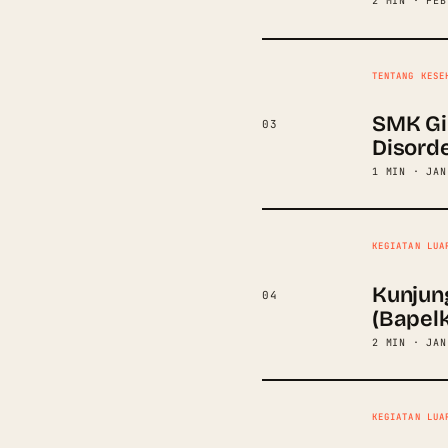
2 MIN · FEB
TENTANG KESE
SMK Gi
03
Disord
1 MIN · JAN
KEGIATAN LUA
Kunjun
04
(Bapel
2 MIN · JAN
KEGIATAN LUA