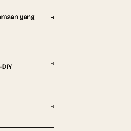
samaan yang
→
→
-DIY
→