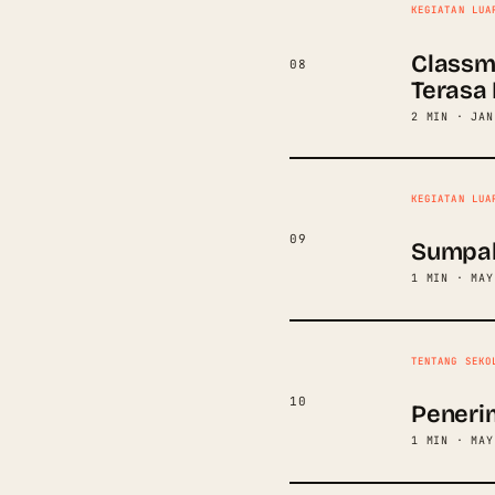
KEGIATAN LUA
Classm
08
Terasa
2 MIN · JAN
KEGIATAN LUA
09
Sumpah
1 MIN · MAY
TENTANG SEKO
10
Peneri
1 MIN · MAY