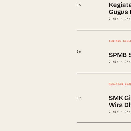
Kegiat
05
Gugus 
2 MIN · JAN
TENTANG KESE
06
SPMB S
2 MIN · JAN
KEGIATAN LUA
SMK Gi
07
Wira D
2 MIN · JAN