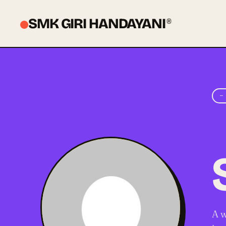
SMK GIRI HANDAYANI
®
—
A w