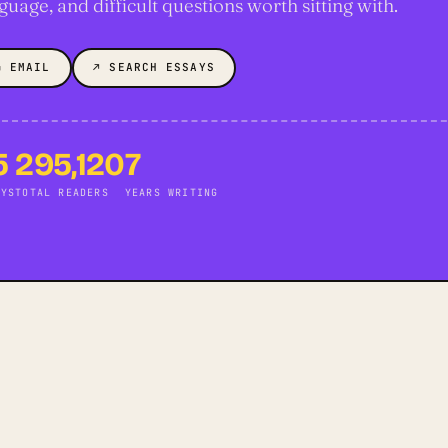
guage, and difficult questions worth sitting with.
✉ EMAIL
↗ SEARCH ESSAYS
5
295,120
7
AYS
TOTAL READERS
YEARS WRITING