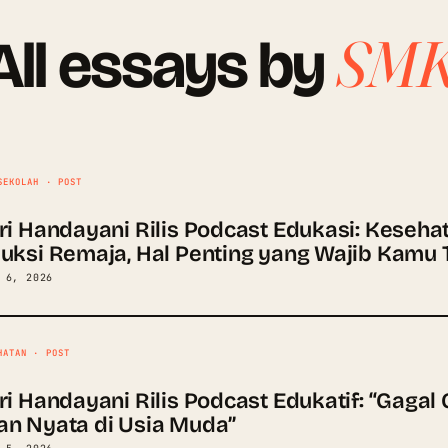
SMK
All essays by
SEKOLAH · POST
i Handayani Rilis Podcast Edukasi: Keseha
uksi Remaja, Hal Penting yang Wajib Kamu 
 6, 2026
HATAN · POST
i Handayani Rilis Podcast Edukatif: “Gagal 
n Nyata di Usia Muda”