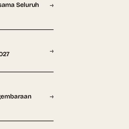
sama Seluruh
→
→
027
ngembaraan
→