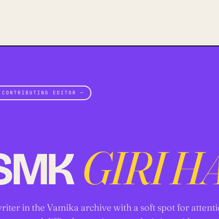
 CONTRIBUTING EDITOR —
GIRI H
SMK
riter in the Vamika archive with a soft spot for attenti