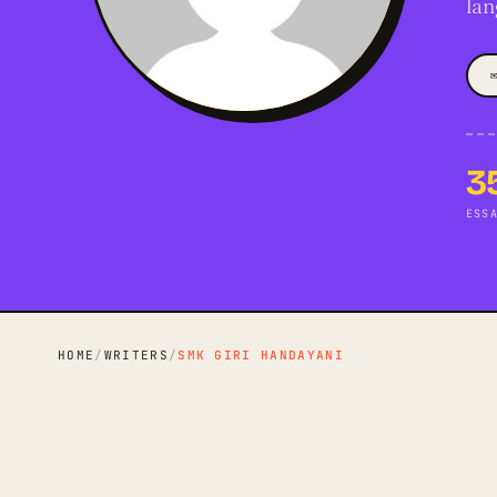
lan
3
ESS
HOME
/
WRITERS
/
SMK GIRI HANDAYANI