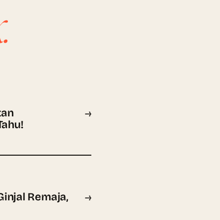
.
tan
→
Tahu!
Ginjal Remaja,
→