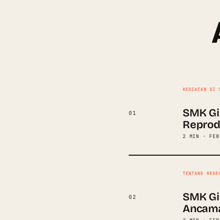
KEGIATAN DI 
SMK Gir
01
Reprod
2 MIN · FEB
TENTANG KESE
SMK Gir
02
Ancama