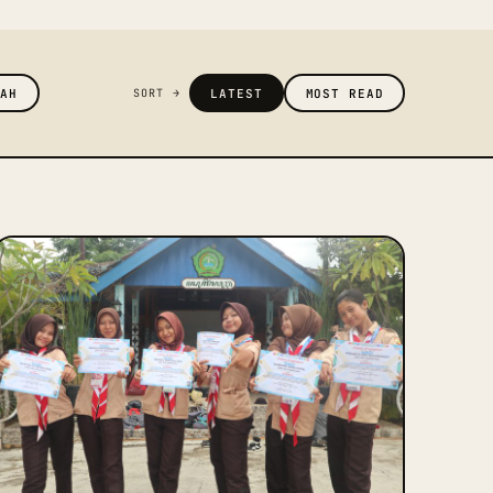
LAH
LATEST
MOST READ
SORT →