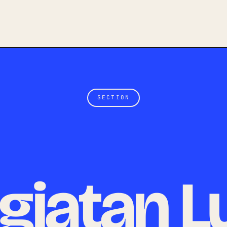
SECTION
giatan L