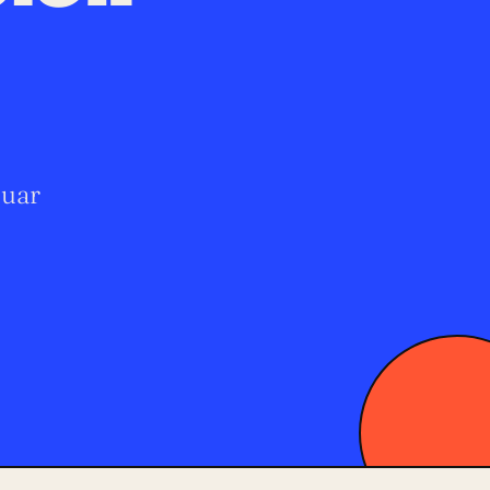
.
luar