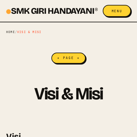
SMK GIRI HANDAYANI
®
MENU
HOME
/
VISI & MISI
✦ PAGE ✦
Visi & Misi
Visi