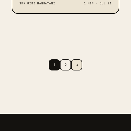
SMK GIRI HANDAYANI
1 MIN · JUL 21
Posts pagination
1
2
→