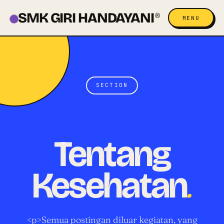
SMK GIRI HANDAYANI
®
MENU
SECTION
Tentang
.
Kesehatan
<p>Semua postingan diluar kegiatan, yang