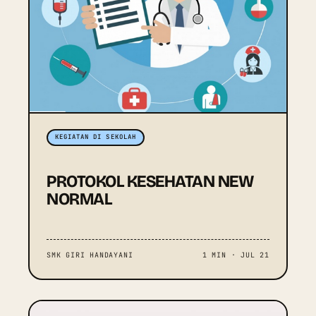
KEGIATAN DI SEKOLAH
PROTOKOL KESEHATAN NEW
NORMAL
SMK GIRI HANDAYANI
1 MIN · JUL 21