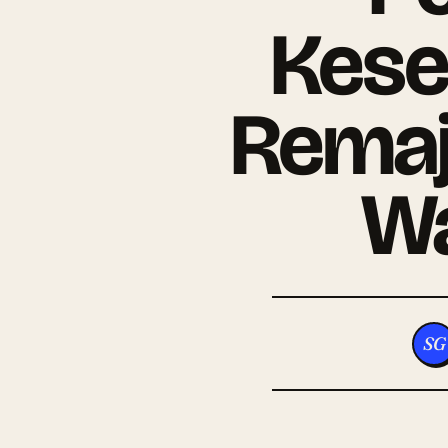
Kese
Remaj
Wa
SG