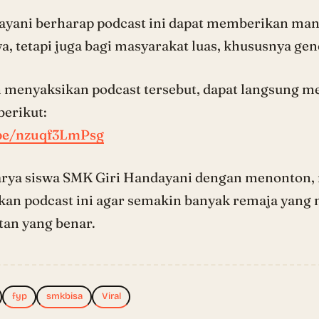
yani berharap podcast ini dapat memberikan manf
a, tetapi juga bagi masyarakat luas, khususnya ge
n menyaksikan podcast tersebut, dapat langsung 
berikut:
.be/nzuqf3LmPsg
arya siswa SMK Giri Handayani dengan menonton,
an podcast ini agar semakin banyak remaja yang
tan yang benar.
fyp
smkbisa
Viral