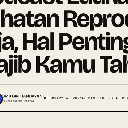
hatan Repro
a, Hal Pentin
jib Kamu Ta
SMK GIRI HANDAYANI
FEBRUARY 6, 2026
2 MIN
MIN READ
0
REA
CONTRIBUTING EDITOR