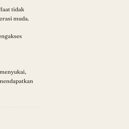
aat tidak
nerasi muda.
mengakses
 menyukai,
 mendapatkan