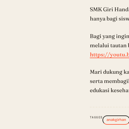
SMK Giri Handa
hanya bagi sisw
Bagi yang ingi
melalui tautan 
https://youtu
Mari dukung k
serta membagik
edukasi keseha
TAGGED
anakgirhan