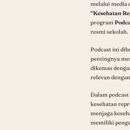
melalui media d
“Kesehatan Re
program
Podca
resmi sekolah.
Podcast ini di
pentingnya men
dikemas dengan
relevan dengan
Dalam podcast t
kesehatan repr
menjaga keseha
memiliki penge