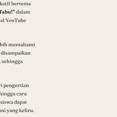
ukatif bertema
Tahu!”
dalam
nal YouTube
 lebih memahami
g disampaikan
, sehingga
ri pengertian
 hingga cara
 siswa dapat
si yang keliru.