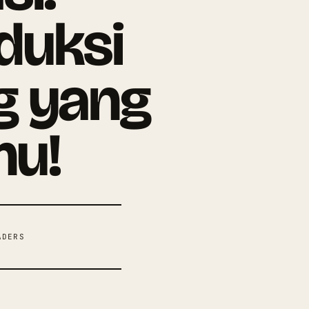
duksi
g yang
hu!
DERS