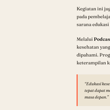
Kegiatan ini j
pada pembelajar
sarana edukasi
Melalui
Podcas
kesehatan yang
dipahami. Pro
keterampilan ko
“Edukasi kese
tepat dapat m
masa depan.”