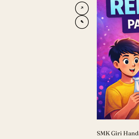
↗
✎
SMK Giri Handa