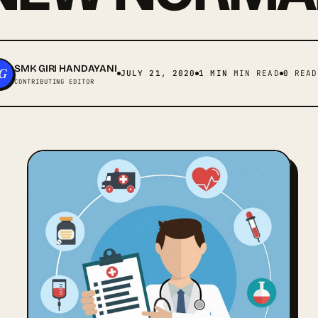
SMK GIRI HANDAYANI
G
JULY 21, 2020
1 MIN
MIN READ
0
READ
CONTRIBUTING EDITOR