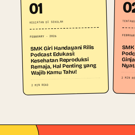
0
01
TENTANG
KEGIATAN DI SEKOLAH
FEBRUAR
FEBRUARY · 2026
SMK Giri Handayani Rilis
SMK 
Podc
Ginj
Podcast Edukasi:
Kesehatan Reproduksi
Remaja, Hal Penting yang
Nyat
Wajib Kamu Tahu!
2 MIN R
2 MIN READ