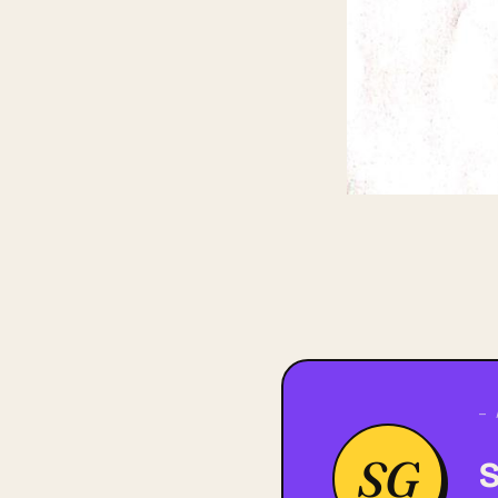
— 
SG
S