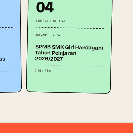
04
TENTANG KESEHATAN
JANUARY · 2026
SPMB SMK Giri Handayani
Tahun Pelajaran
2026/2027
ess
2 MIN READ