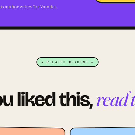
is author writes for Vamika.
✦ RELATED READING ✦
read 
ou liked this,