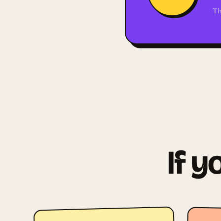
Th
If y