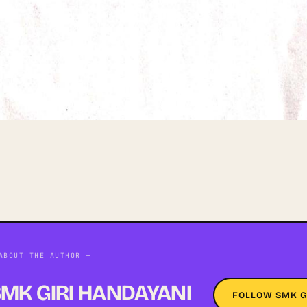
ABOUT THE AUTHOR —
MK GIRI HANDAYANI
FOLLOW SMK G