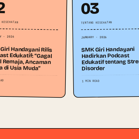
2
03
 KESEHATAN
TENTANG KESEHATAN
Y · 2026
JANUARY · 2026
Giri Handayani Rilis
ast Edukatif: “Gagal
al Remaja, Ancaman
SMK Giri Handayani
Hadirkan Podcast
Edukatif tentang Str
a di Usia Muda”
Disorder
EAD
1 MIN READ