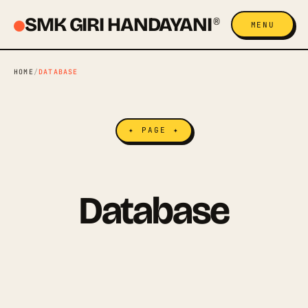
SMK GIRI HANDAYANI
®
MENU
HOME
/
DATABASE
✦ PAGE ✦
Database