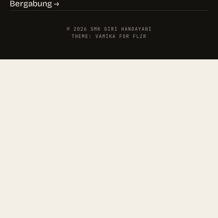
Bergabung →
© 2026 SMK GIRI HANDAYANI
THEME: VAMIKA FOR FLZR