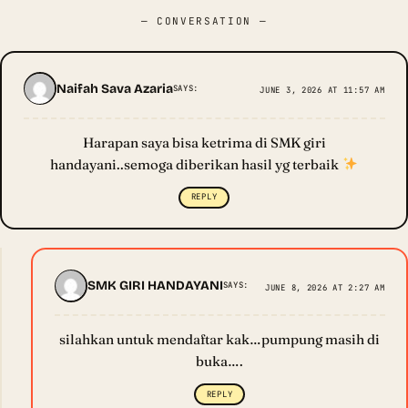
— CONVERSATION —
Naifah Sava Azaria
SAYS:
JUNE 3, 2026 AT 11:57 AM
Harapan saya bisa ketrima di SMK giri
handayani..semoga diberikan hasil yg terbaik
REPLY
SMK GIRI HANDAYANI
SAYS:
JUNE 8, 2026 AT 2:27 AM
silahkan untuk mendaftar kak…pumpung masih di
buka….
REPLY