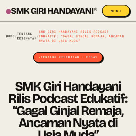
SMK GIRI HANDAYANI
®
MENU
SMK GIRI HANDAYANI RILIS PODCAST
TENTANG
HOME
/
/
EDUKATIF: “GAGAL GINJAL REMAJA, ANCAMAN
KESEHATAN
NYATA DI USIA MUDA”
TENTANG KESEHATAN · ESSAY
SMK Giri Handayani
Rilis Podcast Edukatif:
“Gagal Ginjal Remaja,
Ancaman Nyata di
Usia Muda”