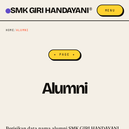
SMK GIRI HANDAYANI
®
MENU
HOME
/
ALUMNI
✦ PAGE ✦
Alumni
Berisikan data nama alumni SMK GIRI HANDAYANI