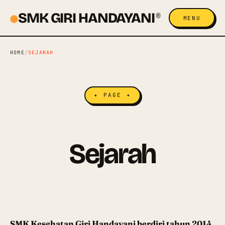
SMK GIRI HANDAYANI
®
MENU
HOME
/
SEJARAH
✦ PAGE ✦
Sejarah
SMK Kesehatan Giri Handayani berdiri tahun 2014,