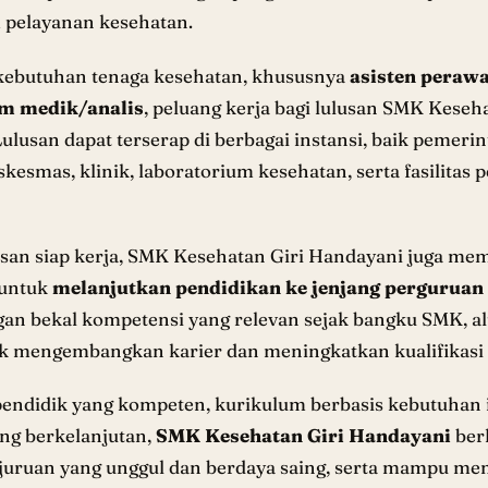
 pelayanan kesehatan.
kebutuhan tenaga kesehatan, khususnya
asisten perawa
um medik/analis
, peluang kerja bagi lulusan SMK Keseh
Lulusan dapat terserap di berbagai instansi, baik pemer
skesmas, klinik, laboratorium kesehatan, serta fasilitas
usan siap kerja, SMK Kesehatan Giri Handayani juga me
 untuk
melanjutkan pendidikan ke jenjang perguruan 
gan bekal kompetensi yang relevan sejak bangku SMK, a
k mengembangkan karier dan meningkatkan kualifikasi
endidik yang kompeten, kurikulum berbasis kebutuhan i
ng berkelanjutan,
SMK Kesehatan Giri Handayani
ber
juruan yang unggul dan berdaya saing, serta mampu me