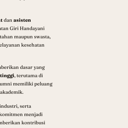
t
dan
asisten
atan Giri Handayani
intahan maupun swasta,
 pelayanan kesehatan
mberikan dasar yang
tinggi
, terutama di
lumni memiliki peluang
 akademik.
ndustri, serta
komitmen menjadi
mberikan kontribusi