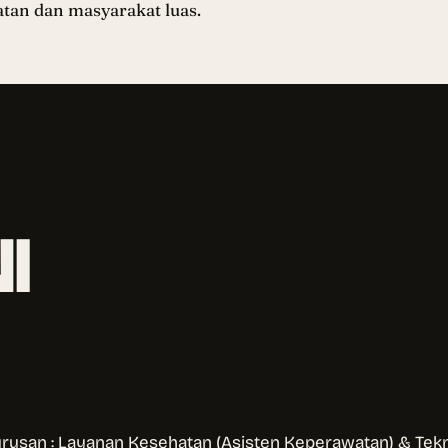
atan dan masyarakat luas.
I
urusan : Layanan Kesehatan (Asisten Keperawatan) & Tekn