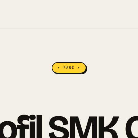
✦ PAGE ✦
ofil SMK G