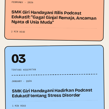
FEBRUARY · 2026
SMK Giri Handayani Rilis Podcast
Edukatif: “Gagal Ginjal Remaja, Ancaman
Nyata di Usia Muda”
2 MIN READ
03
TENTANG KESEHATAN
JANUARY · 2026
SMK Giri Handayani Hadirkan Podcast
Edukatif tentang Stress Disorder
1 MIN READ