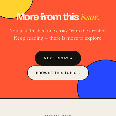
issue.
More from this
You just finished one essay from the archive.
Keep reading — there is more to explore.
NEXT ESSAY →
BROWSE THIS TOPIC →